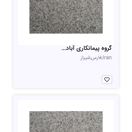
گروه پیمانکاری آباد...
Iran;فارس;شیراز