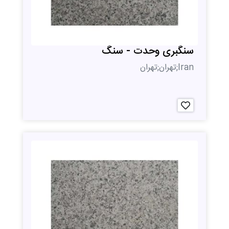
سنگبری وحدت - سنگ
Iran;تهران;تهران