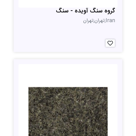
گروه سنگ آویده - سنگ
Iran;تهران;تهران