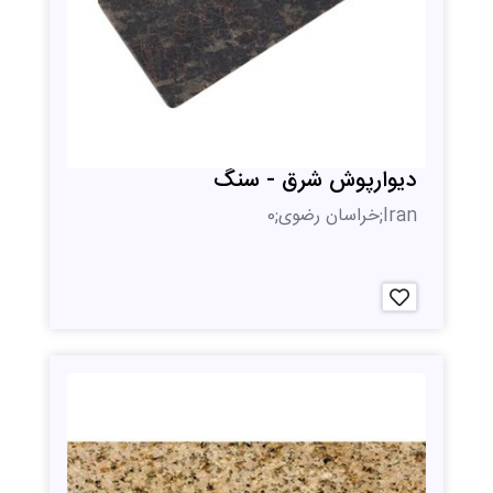
دیوارپوش شرق - سنگ
Iran;خراسان رضوی;0