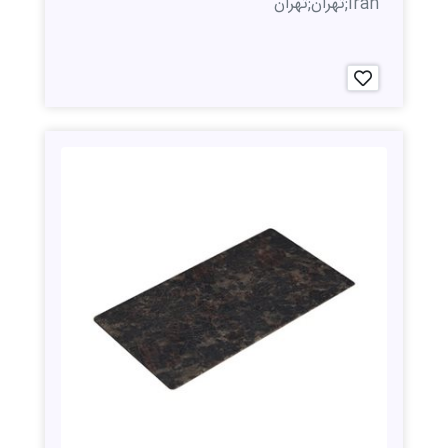
Iran;تهران;تهران