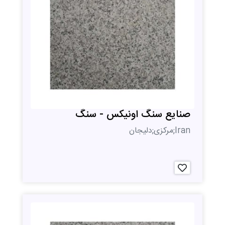
صنایع سنگ اونیکس - سنگ
Iran;مرکزی;دلیجان