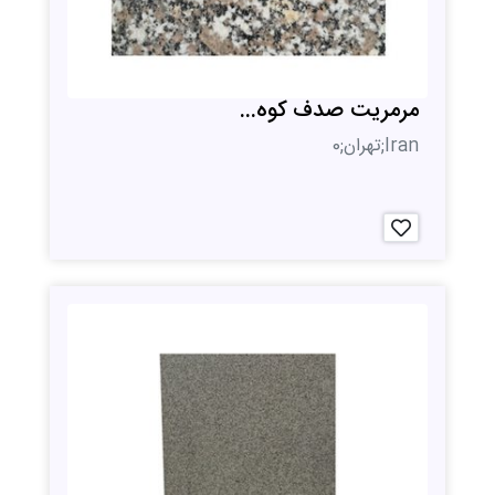
مرمریت صدف کوه...
Iran;تهران;0