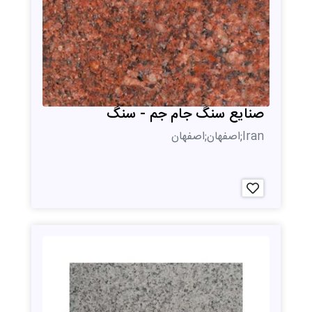
صنایع سنگ جام جم - سنگ
Iran;اصفهان;اصفهان