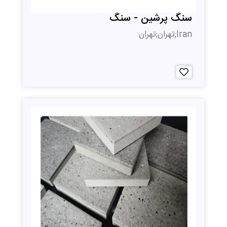
سنگ پرشین - سنگ
Iran;تهران;تهران