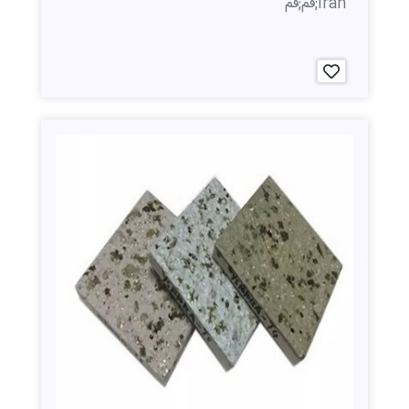
Iran;قم;قم