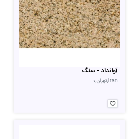
آوانداد - سنگ
Iran;تهران;0