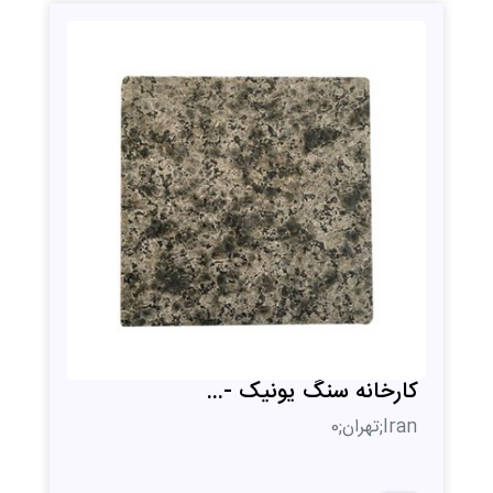
کارخانه سنگ یونیک -...
Iran;تهران;0