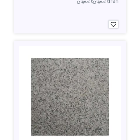
Iran;اصفهان;اصفهان