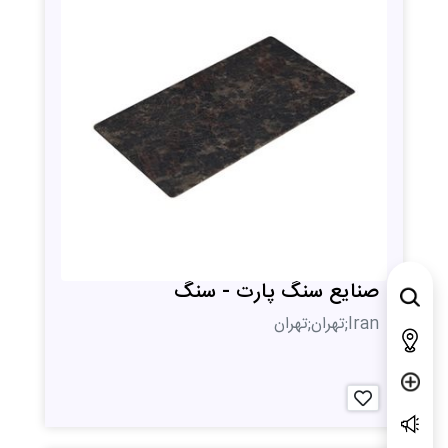
صنایع سنگ پارت - سنگ
Iran;تهران;تهران